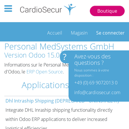
Toggle navigation 123 77777
Boutique
Accueil
Magasin
Se connecter
Personal MedSystems GmbH
Version Odoo 15.0+e
?
Avez-vous des
questions ?
Informations sur le Personal MedSystems GmbH instance
Nous sommes à votre
d'Odoo, le
ERP Open Source
.
disposition :
Applications installées
+49 (0) 69 9072013 0
info@cardiosecur.com
Dhl Intraship Shipping (DEPRECATED - UNINSTALL IT)
Integrate DHL Inraship shipping functionality directly
within Odoo ERP applications to deliver increased
logistical efficiencies