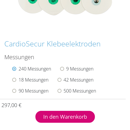
CardioSecur Klebeelektroden
Messungen
240 Messungen
9 Messungen
18 Messungen
42 Messungen
90 Messungen
500 Messungen
297,00
€
In den Warenkorb
Die Einmalklebeelektroden bilden den Kontakt zwischen
dem Körper und dem CardioSecur Gerät.