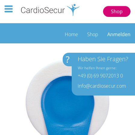
Toggle navigation 123 77777
Shop
Home
Shop
Anmelden
?
Haben Sie Fragen?
Wir helfen Ihnen gerne:
+49 (0) 69 9072013 0
info@cardiosecur.com