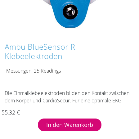
Ambu BlueSensor R
Klebeelektroden
Messungen
:
25 Readings
Die Einmalklebeelektroden bilden den Kontakt zwischen
dem Körper und CardioSecur. Für eine optimale EKG-
Signalqualität, nutzen Sie für CardioSecur bitte
55,32
€
ausschließlich diese Naßgelklebeelektroden. Naßgel bildet
sehr schnell einen guten Kontakt zur Haut. Die Leitfähigkeit
In den Warenkorb
erhöht sich in den weiteren Minuten nach der Klebung.
Die Klebeelektroden eignen sich nur für den